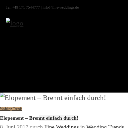
Tel. +49 171 7544777 | info@fine-weddings.de
Wedding Trends
Elopement – Brennt einfach durch!
8. Juni 2017
durch
Fine Weddings
in
Wedding Trends