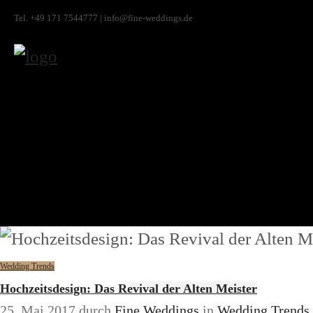
Tel. +49 171 7544777 | info@fine-weddings.de
Wedding Trends
Hochzeitsdesign: Das Revival der Alten Meister
25. Mai 2017
durch
Fine Weddings
in
Wedding Trends