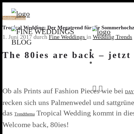
Wedding Trends
Tropical Wedding: Der Megatrend für die Sommerhochz
1. Juni 2017
durch
Fine Weddings
in
Wedding Trends
HOME
The 80ies are back – jetzt
BLOG
Ob als Prints auf Fashion Pieces wie bei
DAY 
recken sich uns Palmenwedel und sattgrüne
das
Tropical Wedding kommt in diese
Trendthema
Welcome back, 80ies!