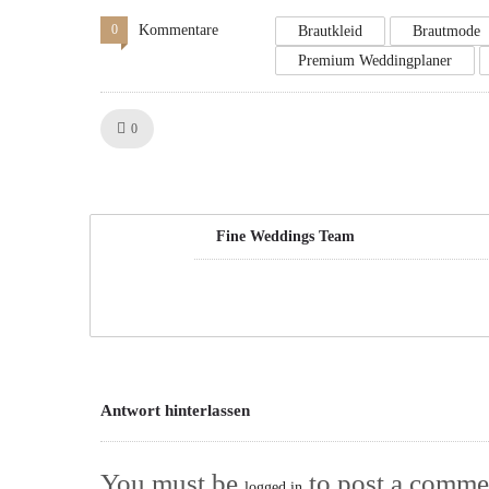
0
Kommentare
Brautkleid
Brautmode
Premium Weddingplaner
Like!
0
Fine Weddings Team
Antwort hinterlassen
You must be
to post a comme
logged in