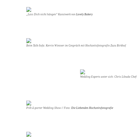
„Lass Dich nicht hängen“ Kunstwerk von
Lovely Bakery
Beim Talk-Sofa: Kerrin Wiesner im Gespräch mit Hochzeitsfotografin Zuzu Birkhof
Wedding Experts unter sich: Chris Libuda Ch
Prêt-à-porter Wedding-Show // Foto:
Die Liebenden Hochzeitsfotografie