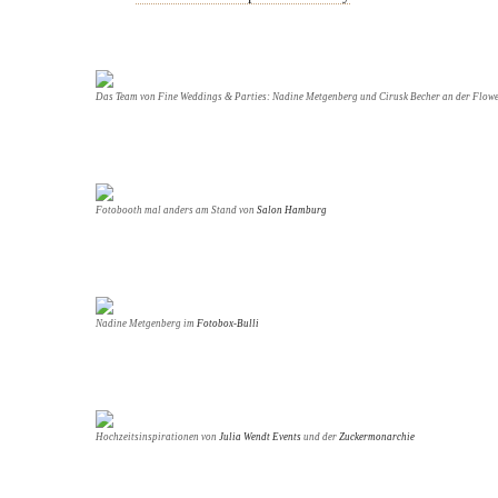
Das Team von Fine Weddings & Parties: Nadine Metgenberg und Cirusk Becher an der Flow
Fotobooth mal anders am Stand von
Salon Hamburg
Nadine Metgenberg im
Fotobox-Bulli
Hochzeitsinspirationen von
Julia Wendt Events
und der
Zuckermonarchie