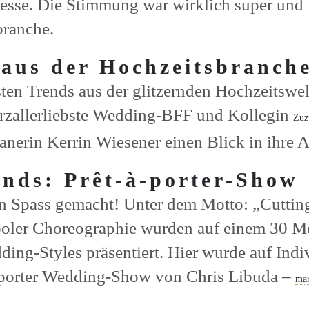
se. Die Stimmung war wirklich super und fü
branche.
 aus der Hochzeitsbranch
sten Trends aus der glitzernden Hochzeitswe
erzallerliebste Wedding-BFF und Kollegin
Zuz
nerin Kerrin Wiesener einen Blick in ihre Ar
nds: Prêt-à-porter-Show
Spass gemacht! Unter dem Motto: „Cutting 
ooler Choreographie wurden auf einem 30 M
ng-Styles präsentiert. Hier wurde auf Indiv
à-porter Wedding-Show von Chris Libuda –
ma