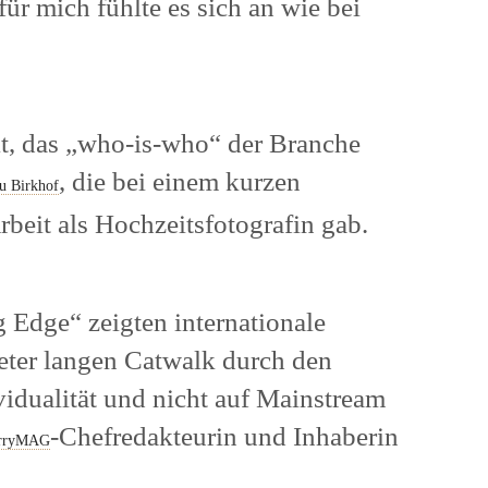
r mich fühlte es sich an wie bei
e
lt, das „who-is-who“ der Branche
, die bei einem kurzen
u Birkhof
beit als Hochzeitsfotografin gab.
Edge“ zeigten internationale
eter langen Catwalk durch den
idualität und nicht auf Mainstream
-Chefredakteurin und Inhaberin
rryMAG