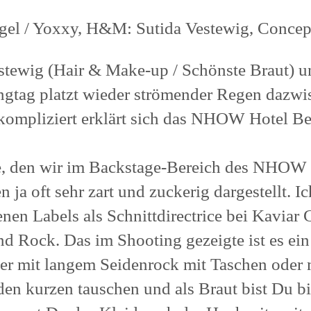
ogel / Yoxxy, H&M: Sutida Vestewig, Concep
Vestewig (Hair & Make-up / Schönste Braut)
gtag platzt wieder strömender Regen dazwi
kompliziert erklärt sich das NHOW Hotel Ber
, den wir im Backstage-Bereich des NHOW g
ja oft sehr zart und zuckerig dargestellt. Ic
nen Labels als Schnittdirectrice bei Kaviar 
und Rock. Das im Shooting gezeigte ist es ei
der mit langem Seidenrock mit Taschen oder
den kurzen tauschen und als Braut bist Du b