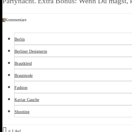
Partynacht. Extra Bonus: Wenn Du magst, k
Kommentare
0
Berlin
Berliner Designerin
Brautkleid
Brautmode
Fashion
Kaviar Gauche
Shooting
Like!
0