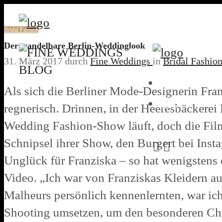
Bridal Fashion
Der wandelbare Berlin-Weddinglook
31. März 2017
durch
Fine Weddings
in
Bridal Fashio
HOME
Als sich die Berliner Mode-Designerin Fran
BLOG
regnerisch. Drinnen, in der Heeresbäckerei 
Wedding Fashion-Show läuft, doch die Film
Schnipsel ihrer Show, den Burgert bei Ins
Unglück für Franziska – so hat wenigstens e
Video. „Ich war von Franziskas Kleidern a
Malheurs persönlich kennenlernten, war ich
Shooting umsetzen, um den besonderen Cha